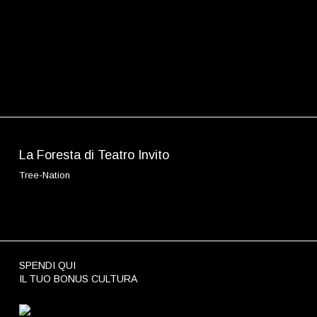
KEYWORD SUGGESTION:
AGENCY, KEY STUDY...
Back to top
La Foresta di Teatro Invito
Tree-Nation
La Foresta
SPENDI QUI
IL TUO BONUS CULTURA