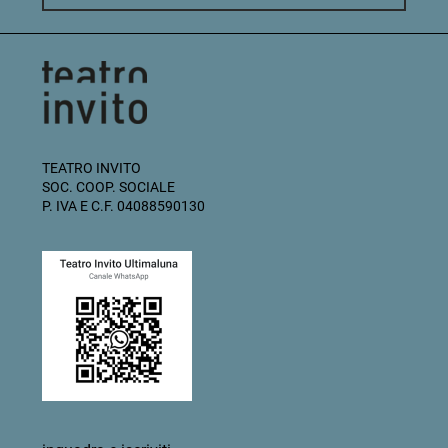
TEATRO INVITO
SOC. COOP. SOCIALE
P. IVA E C.F. 04088590130