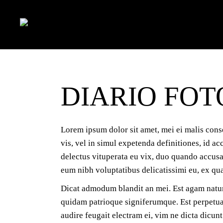
Skip
to
the
content
DIARIO FO
Lorem ipsum dolor sit amet, mei ei malis cons
vis, vel in simul expetenda definitiones, id a
delectus vituperata eu vix, duo quando accusam
eum nibh voluptatibus delicatissimi eu, ex qua
Dicat admodum blandit an mei. Est agam natum 
quidam patrioque signiferumque. Est perpetua 
audire feugait electram ei, vim ne dicta dicun