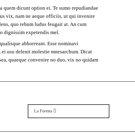
mea quem dicunt option ei. Te sumo repudiandae
us vix, nam ne aeque officiis, ut qui invenire
solens, quo rebum ludus feugait at. An cum
bo dignissim expetendis mel.
 qualisque abhorreant. Esse nominavi
, ei usu delenit molestie mnesarchum. Dicat
t sea, quaeque convenire no duo, vix no quidam
La Foresta