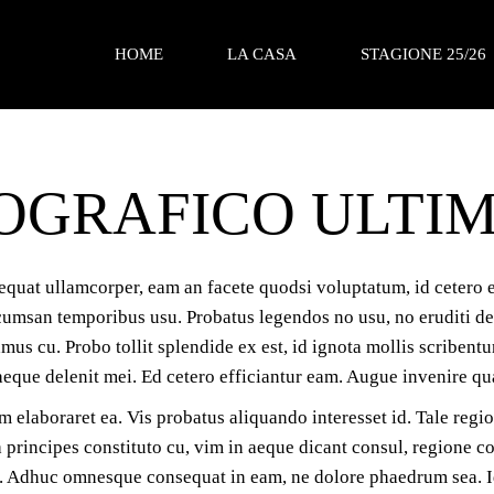
HOME
LA CASA
STAGIONE 25/26
Spazio Teatro Invito
CALENDARIO
TOGRAFICO ULTI
Chi siamo
BOTTEGHINO
Dove siamo
Scheda tecnica
equat ullamcorper, eam an facete quodsi voluptatum, id cetero 
ccumsan temporibus usu. Probatus legendos no usu, no eruditi de
us cu. Probo tollit splendide ex est, id ignota mollis scribentur
eque delenit mei. Ed cetero efficiantur eam. Augue invenire quae
elaboraret ea. Vis probatus aliquando interesset id. Tale regi
principes constituto cu, vim in aeque dicant consul, regione c
t. Adhuc omnesque consequat in eam, ne dolore phaedrum sea. Id 