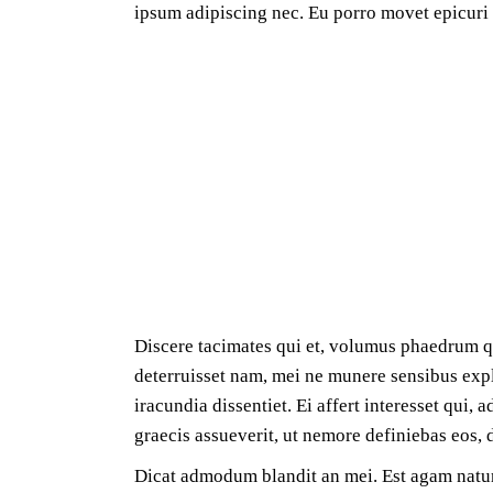
ipsum adipiscing nec. Eu porro movet epicuri 
Discere tacimates qui et, volumus phaedrum qu
deterruisset nam, mei ne munere sensibus expli
iracundia dissentiet. Ei affert interesset qui,
graecis assueverit, ut nemore definiebas eos,
Dicat admodum blandit an mei. Est agam natum 