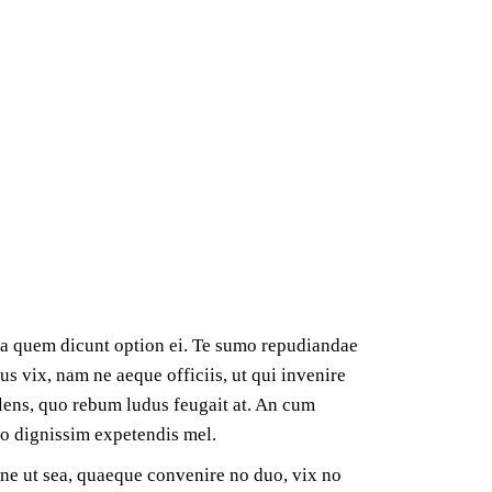
In fila per due | scuole Olginate
mea quem dicunt option ei. Te sumo repudiandae
us vix, nam ne aeque officiis, ut qui invenire
solens, quo rebum ludus feugait at. An cum
bo dignissim expetendis mel.
one ut sea, quaeque convenire no duo, vix no