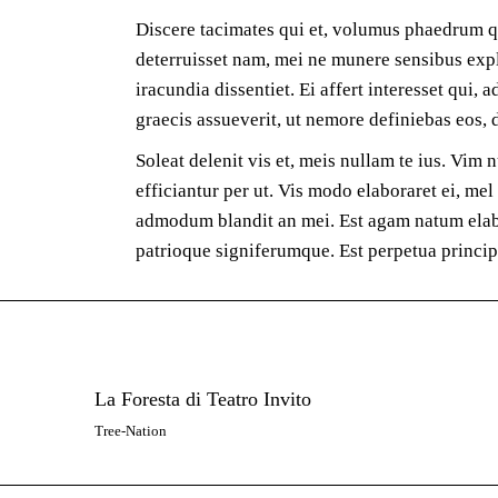
Discere tacimates qui et, volumus phaedrum qu
deterruisset nam, mei ne munere sensibus expli
iracundia dissentiet. Ei affert interesset qui,
graecis assueverit, ut nemore definiebas eos,
Soleat delenit vis et, meis nullam te ius. V
efficiantur per ut. Vis modo elaboraret ei, m
admodum blandit an mei. Est agam natum elabor
patrioque signiferumque. Est perpetua princip
La Foresta di Teatro Invito
Tree-Nation