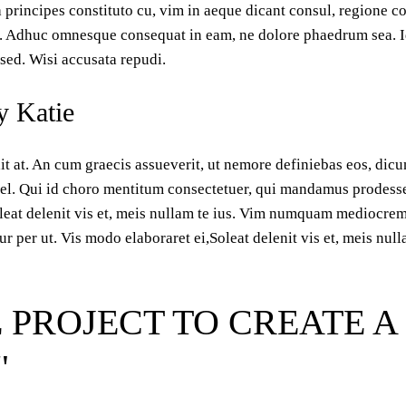
principes constituto cu, vim in aeque dicant consul, regione c
t. Adhuc omnesque consequat in eam, ne dolore phaedrum sea. Id 
sed. Wisi accusata repudi.
y Katie
it at. An cum graecis assueverit, ut nemore definiebas eos, dicun
l. Qui id choro mentitum consectetuer, qui mandamus prodesset
 Soleat delenit vis et, meis nullam te ius. Vim numquam mediocr
ur per ut. Vis modo elaboraret ei,Soleat delenit vis et, meis n
 PROJECT TO CREATE 