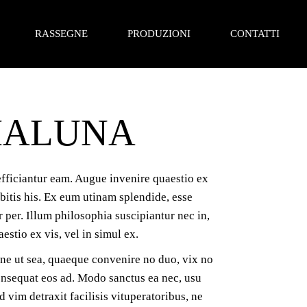
RASSEGNE
PRODUZIONI
CONTATTI
L’ultima luna d’estate
Produzioni serali
MALUNA
A zonzo con Manzoni
Produzioni per ragazzi
I luoghi dell’Adda
Tournée
Vimercate dei ragazzi
efficiantur eam. Augue invenire quaestio ex
CineMinimo
bitis his. Ex eum utinam splendide, esse
 per. Illum philosophia suscipiantur nec in,
C’è spettacolo a teatro | famiglie
stio ex vis, vel in simul ex.
Copioni! (scuole Lecco)
one ut sea, quaeque convenire no duo, vix no
Teatro e musica in Valchiavenna
onsequat eos ad. Modo sanctus ea nec, usu
Valli del teatro (scuole prov SO)
vim detraxit facilisis vituperatoribus, ne