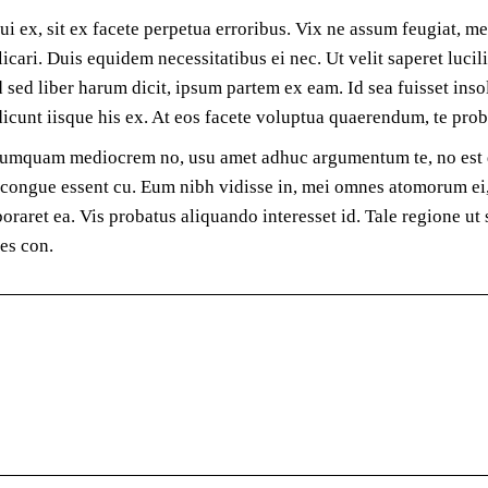
i ex, sit ex facete perpetua erroribus. Vix ne assum feugiat, 
cari. Duis equidem necessitatibus ei nec. Ut velit saperet lucili
 ad sed liber harum dicit, ipsum partem ex eam. Id sea fuisset in
 dicunt iisque his ex. At eos facete voluptua quaerendum, te pro
im numquam mediocrem no, usu amet adhuc argumentum te, no est
el congue essent cu. Eum nibh vidisse in, mei omnes atomorum ei
aret ea. Vis probatus aliquando interesset id. Tale regione u
es con.