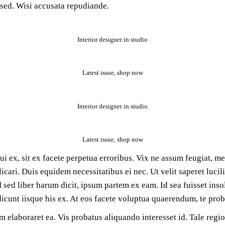
sed. Wisi accusata repudiande.
Interior designer in studio
Latest issue, shop now
Interior designer in studio
Latest issue, shop now
i ex, sit ex facete perpetua erroribus. Vix ne assum feugiat, 
cari. Duis equidem necessitatibus ei nec. Ut velit saperet lucili
 ad sed liber harum dicit, ipsum partem ex eam. Id sea fuisset in
 dicunt iisque his ex. At eos facete voluptua quaerendum, te pro
elaboraret ea. Vis probatus aliquando interesset id. Tale regi