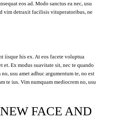
onsequat eos ad. Modo sanctus ea nec, usu
vim detraxit facilisis vituperatoribus, ne
t iisque his ex. At eos facete voluptua
 et. Ex modus suavitate sit, nec te quando
em no, usu amet adhuc argumentum te, no est
ullam te ius. Vim numquam mediocrem no, usu
A NEW FACE AND