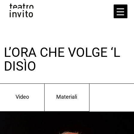
Skip
to
the
content
L’ORA CHE VOLGE ‘L
DISÌO
Video
Materiali