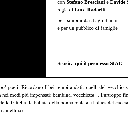
con
Stefano Bresciani
e
Davide 
regia di
Luca Radaelli
Valli del teatro (scuole
prov SO)
per bambini dai 3 agli 8 anni
e per un pubblico di famiglie
In fila per due | scuole
Olginate
Scarica qui il permesso SIAE
po’ poeti. Ricordano I bei tempi andati, quelli del vecchi
ca nei modi più impensati: bambina, vecchietta… Purtroppo fin
lla frittella, la ballata della nonna malata, il blues del cacciat
 mantellina?