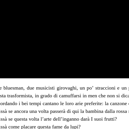
 bluesman, due musicisti girovaghi, un po’ straccioni e un 
ista trasformista, in grado di camuffarsi in men che non si di
ordando i bei tempi cantano le loro arie preferite: la canzone de
ssà se ancora una volta passerà di qui la bambina dalla rossa
ssà se questa volta l’arte dell’inganno darà I suoi frutti?
ssà come placare questa fame da lupi?