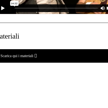
teriali
Scarica qui i materiali