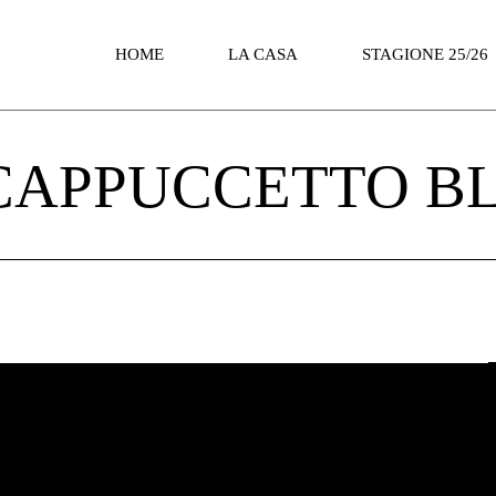
HOME
LA CASA
STAGIONE 25/26
Spazio Teatro Invito
CALENDARIO
CAPPUCCETTO B
Chi siamo
BOTTEGHINO
Dove siamo
Scheda tecnica