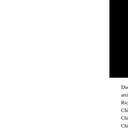
Due
art
Ric
Chi
Chi
Chi