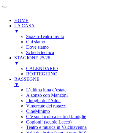
HOME
LA CASA
▼
Spazio Teatro Invito
Chi siamo
Dove siamo
Scheda tecnica
STAGIONE 25/26
▼
CALENDARIO
BOTTEGHINO
RASSEGNE
▼
L’ultima luna d’estate
A zonzo con Manzoni
I luoghi dell’Adda
Vimercate dei ragazzi
CineMinimo
C’è spettacolo a teatro | famiglie
Copioni! (scuole Lecco)
Teatro e musica in Valchiavenna
Valli del teatro (scuole prov SO)