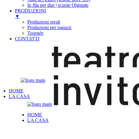
In fila per due | scuole Olginate
PRODUZIONI
▼
Produzioni serali
Produzioni per ragazzi
Tournée
CONTATTI
Skip
to
the
content
HOME
LA CASA
HOME
LA CASA