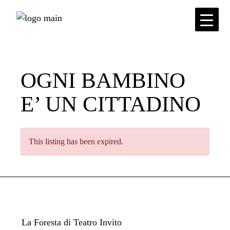
Skip
to
the
content
OGNI BAMBINO
E’ UN CITTADINO
This listing has been expired.
La Foresta di Teatro Invito