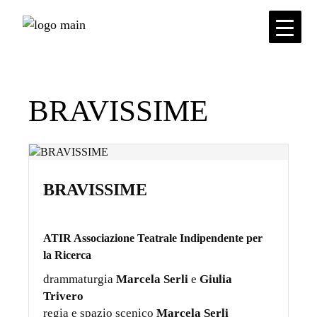
Skip
to
the
content
BRAVISSIME
BRAVISSIME
ATIR Associazione Teatrale Indipendente per
la Ricerca
drammaturgia
Marcela Serli
e
Giulia
Trivero
regia e spazio scenico
Marcela Serli