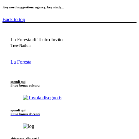
Keyword suggestion:
agency, key study...
Back to top
La Foresta di Teatro Invito
Tree-Nation
La Foresta
spendi qui
il tuo bonus cultura
spendi qui
il tuo bonus docenti
chiamata alle arti !