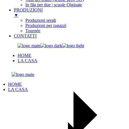
In fila per due | scuole Olginate
PRODUZIONI
▼
Produzioni serali
Produzioni per ragazzi
Tournée
CONTATTI
Skip
to
HOME
the
LA CASA
content
HOME
LA CASA