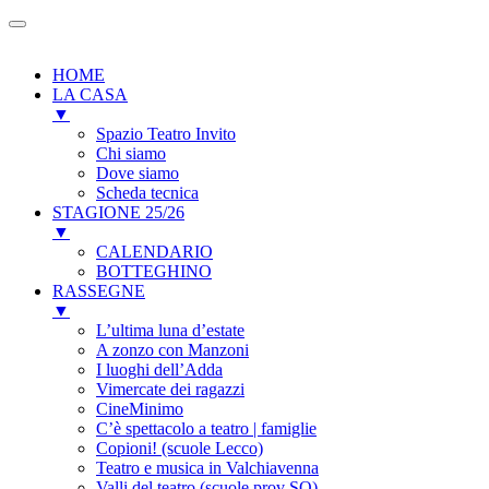
HOME
LA CASA
▼
Spazio Teatro Invito
Chi siamo
Dove siamo
Scheda tecnica
STAGIONE 25/26
▼
CALENDARIO
BOTTEGHINO
RASSEGNE
▼
L’ultima luna d’estate
A zonzo con Manzoni
I luoghi dell’Adda
Vimercate dei ragazzi
CineMinimo
C’è spettacolo a teatro | famiglie
Copioni! (scuole Lecco)
Teatro e musica in Valchiavenna
Valli del teatro (scuole prov SO)