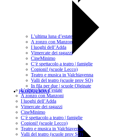
L’ultima luna d’estate
A zonzo con Manzoni
I luoghi dell’Adda
Vimercate dei ragazzi
CineMinimo
C’è spettacolo a teatro | famiglie
Copioni! (scuole Lecco)
Teatro e musica in Valchiavenna
Valli del teatro (scuole prov SO)
In fila per due | scuole Olginate
L’ultima luna d’estate
PRODUZIONI
A zonzo con Manzoni
I luoghi dell’Adda
Vimercate dei ragazzi
CineMinimo
C’è spettacolo a teatro | famiglie
Copioni! (scuole Lecco)
Teatro e musica in Valchiavenna
Valli del teatro (scuole prov SO)