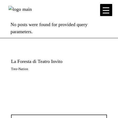
Skip
to
the
content
No posts were found for provided query
parameters.
La Foresta di Teatro Invito
Tree-Nation