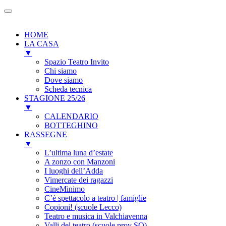
HOME
LA CASA
▼
Spazio Teatro Invito
Chi siamo
Dove siamo
Scheda tecnica
STAGIONE 25/26
▼
CALENDARIO
BOTTEGHINO
RASSEGNE
▼
L’ultima luna d’estate
A zonzo con Manzoni
I luoghi dell’Adda
Vimercate dei ragazzi
CineMinimo
C’è spettacolo a teatro | famiglie
Copioni! (scuole Lecco)
Teatro e musica in Valchiavenna
Valli del teatro (scuole prov SO)