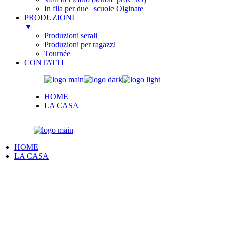
In fila per due | scuole Olginate
PRODUZIONI
▼
Produzioni serali
Produzioni per ragazzi
Tournée
CONTATTI
Skip
to
HOME
the
LA CASA
content
HOME
LA CASA