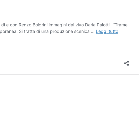
i e con Renzo Boldrini immagini dal vivo Daria Palotti “Trame
TRAME
emporanea. Si tratta di una produzione scenica …
Leggi tutto
SU
MISURA
VOL.
1