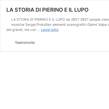
LA STORIA DI PIERINO E IL LUPO
LA STORIA DI PIERINO E IL LUPO da 2857 2857 people viewed th
musiche Sergej Prokofiev elementi scenografici Gianni Volpe 
LA
dei grandi, ma con …
Leggi tutto
STORIA
DI
Teatroinvito
PIERINO
E
IL
LUPO